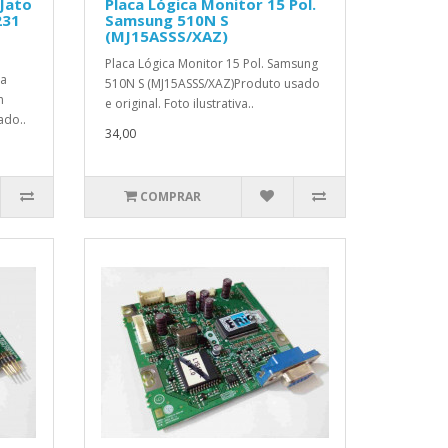
 Jato
Placa Lógica Monitor 15 Pol.
231
Samsung 510N S
(MJ15ASSS/XAZ)
Placa Lógica Monitor 15 Pol. Samsung
ta
510N S (MJ15ASSS/XAZ)Produto usado
n
e original. Foto ilustrativa..
ado..
34,00
COMPRAR