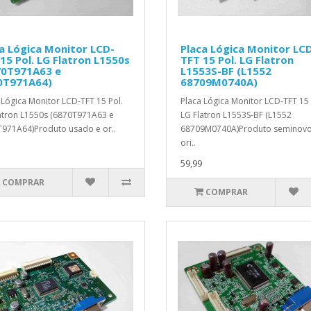
a Lógica Monitor LCD-
Placa Lógica Monitor LC
15 Pol. LG Flatron L1550s
TFT 15 Pol. LG Flatron
70T971A63 e
L1553S-BF (L1552
0T971A64)
68709M0740A)
 Lógica Monitor LCD-TFT 15 Pol.
Placa Lógica Monitor LCD-TFT 15 
atron L1550s (6870T971A63 e
LG Flatron L1553S-BF (L1552
971A64)Produto usado e or..
68709M0740A)Produto seminovo
ori..
59,99
COMPRAR
COMPRAR