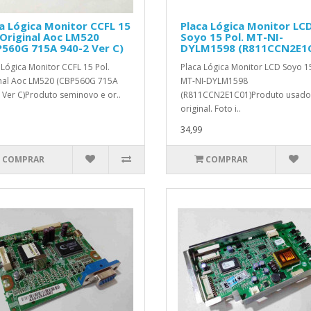
a Lógica Monitor CCFL 15
Placa Lógica Monitor LC
 Original Aoc LM520
Soyo 15 Pol. MT-NI-
560G 715A 940-2 Ver C)
DYLM1598 (R811CCN2E1
 Lógica Monitor CCFL 15 Pol.
Placa Lógica Monitor LCD Soyo 15
nal Aoc LM520 (CBP560G 715A
MT-NI-DYLM1598
 Ver C)Produto seminovo e or..
(R811CCN2E1C01)Produto usado
original. Foto i..
34,99
COMPRAR
COMPRAR