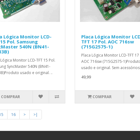
a Lógica Monitor LCD-
Placa Lógica Monitor LC
15 Pol. Samsung
TFT 17 Pol. AOC 716sw
cMaster 540N (BN41-
(715G2575-1)
83B)
Placa Lógica Monitor LCD-TFT 17 
 Lógica Monitor LCD-TFT 15 Pol.
AOC 716sw (715G2575-1)Produt
ng SyncMaster 540N (BN41-
usado e original. Sem acessórios.
B)Produto usado e original. ..
49,99
COMPRAR
COMPRAR
15
16
>
>|