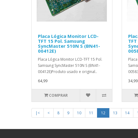
Placa Lógica Monitor LCD-
Plac
TFT 15 Pol. Samsung
TFT 
SyncMaster 510N S (BN41-
Syn
00412E)
005
Placa Lógica Monitor LCD-TFT 15 Pol.
Placa
Samsung SyncMaster 510N S (BN41-
Samsu
00412E)Produto usado e original..
00583
64,99
34,99
COMPRAR
|<
<
8
9
10
11
12
13
14