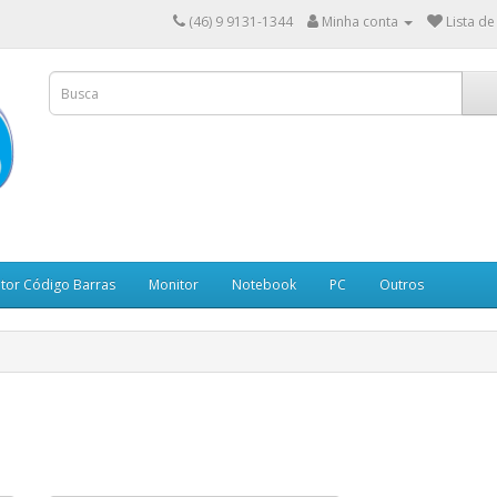
(46) 9 9131-1344
Minha conta
Lista de
itor Código Barras
Monitor
Notebook
PC
Outros