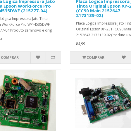
a Lógica Impressora Jato
Placa Logica Impressora
ta Epson WorkForce Pro
Tinta Original Epson XP-
4535DWF (215277-04)
(CC90 Main 2152647
2173139-02)
 Lógica Impressora Jato Tinta
Placa Logica Impressora Jato Tin
n WorkForce Pro WP-4535DWF
Original Epson XP-231 (CC90 Mai
77-04)Produto seminovo e orig..
2152647 2173139-02)Produto us
9
84,99
COMPRAR
COMPRAR