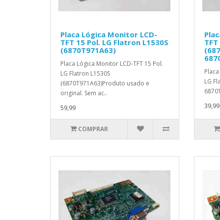
Placa Lógica Monitor LCD-
Plac
TFT 15 Pol. LG Flatron L1530S
TFT 
(6870T971A63)
(68
687
Placa Lógica Monitor LCD-TFT 15 Pol.
Placa
LG Flatron L1530S
LG Fl
(6870T971A63)Produto usado e
6870T
original. Sem ac..
39,99
59,99
COMPRAR