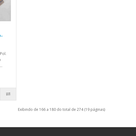
D-
Pol.
o
..
Exibindo de 166 a 180 do total de 274 (19 páginas)