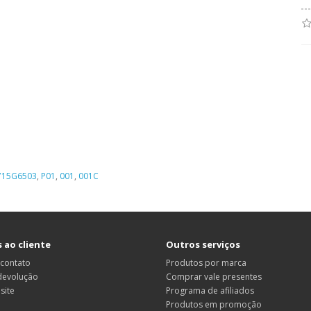
715G6503
,
P01
,
001
,
001C
 ao cliente
Outros serviços
 contato
Produtos por marca
 devolução
Comprar vale presentes
site
Programa de afiliados
Produtos em promoção