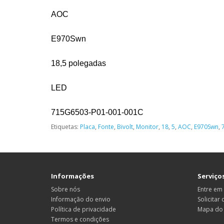
AOC
E970Swn
18,5 polegadas
LED
715G6503-P01-001-001C
Etiquetas:
Placa
,
Fonte
,
Bivolt
,
Monitor
,
18
,
5
,
AOC
,
E970Swn
,
Informações
Serviços
Sobre nós
Entre em
Informação do envio
Solicitar
Política de privacidade
Mapa do 
Termos e condições