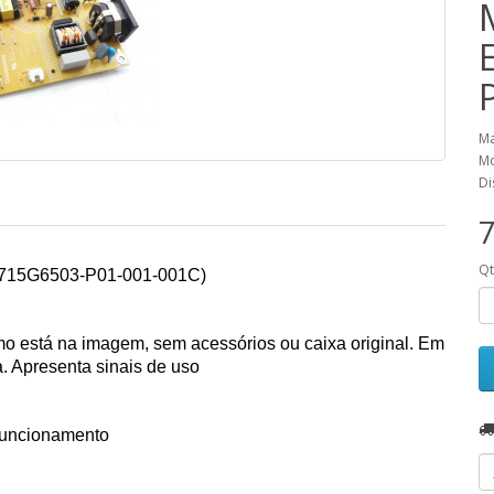
Ma
Mo
Di
7
Q
 (715G6503-P01-001-001C)
como está na imagem, sem acessórios ou caixa original. Em
a. Apresenta sinais de uso
 funcionamento