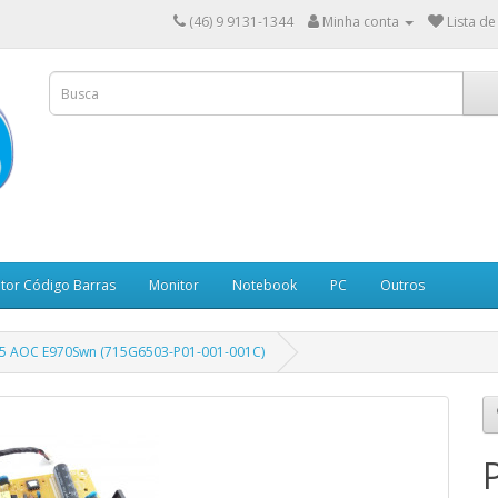
(46) 9 9131-1344
Minha conta
Lista de
itor Código Barras
Monitor
Notebook
PC
Outros
18,5 AOC E970Swn (715G6503-P01-001-001C)