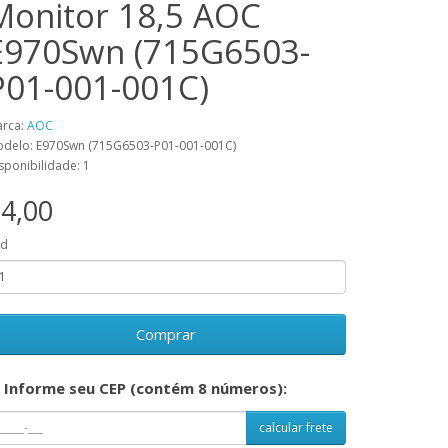
Monitor 18,5 AOC
E970Swn (715G6503-
P01-001-001C)
rca:
AOC
delo: E970Swn (715G6503-P01-001-001C)
sponibilidade: 1
4,00
td
Comprar
Informe seu CEP (contém 8 números):
calcular frete