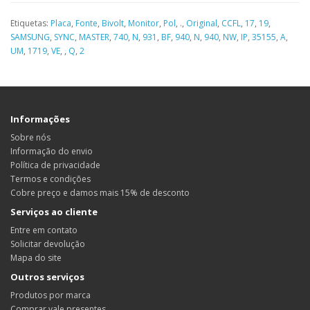
Etiquetas:
Placa
,
Fonte
,
Bivolt
,
Monitor
,
Pol
,
.
,
Original
,
CCFL
,
17
,
19
,
SAMSUNG
,
SYNC
,
MASTER
,
740
,
N
,
931
,
BF
,
940
,
N
,
940
,
NW
,
IP
,
35155
,
A
,
UM
,
1719
,
VE
,
,
Q
,
2
Informações
Sobre nós
Informação do envio
Política de privacidade
Termos e condições
Cobre preço e damos mais 15% de desconto
Serviços ao cliente
Entre em contato
Solicitar devolução
Mapa do site
Outros serviços
Produtos por marca
Comprar vale presentes