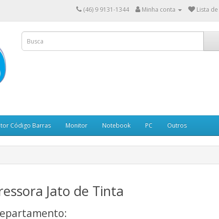
(46) 9 9131-1344
Minha conta
Lista de
itor Código Barras
Monitor
Notebook
PC
Outros
essora Jato de Tinta
epartamento: