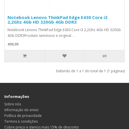
Notebook Lenovo ThinkPad Edge E430 Core i3
2,2Ghz 4Gb HD 320Gb 4Gb DDR3
Notebook Lenovo ThinkPad Edge E430 Core i3 2,2Ghz 4Gb HD 320Gb
4Gb DDR3Produto seminovo e original. ..
499,99
Exibindo de 1 a 1 do total de 1 (1 páginas)
Informações
Sobre nós
Informação do envio
Política de privacidade
Termos e condições
Cobre preço e damos mais 15% de desconto