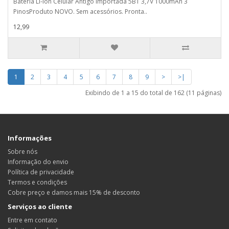
Bateria Li-Ion Celular Antigo Importada 5BT 3,7V 1000mAh 3
PinosProduto NOVO. Sem acessórios. Pronta..
12,99
1
2
3
4
5
6
7
8
9
>
>|
Exibindo de 1 a 15 do total de 162 (11 páginas)
Informações
Sobre nós
Informação do envio
Política de privacidade
Termos e condições
Cobre preço e damos mais 15% de desconto
Serviços ao cliente
Entre em contato