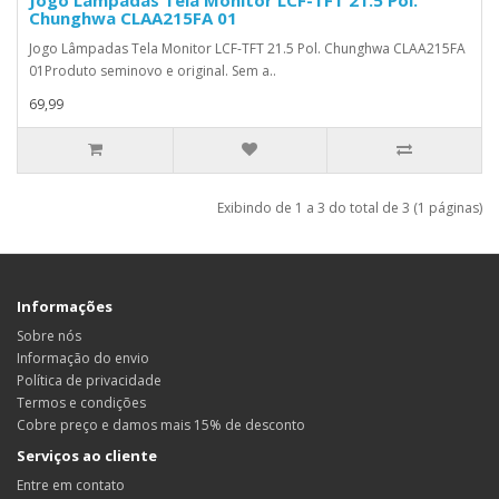
Chunghwa CLAA215FA 01
Jogo Lâmpadas Tela Monitor LCF-TFT 21.5 Pol. Chunghwa CLAA215FA
01Produto seminovo e original. Sem a..
69,99
Exibindo de 1 a 3 do total de 3 (1 páginas)
Informações
Sobre nós
Informação do envio
Política de privacidade
Termos e condições
Cobre preço e damos mais 15% de desconto
Serviços ao cliente
Entre em contato