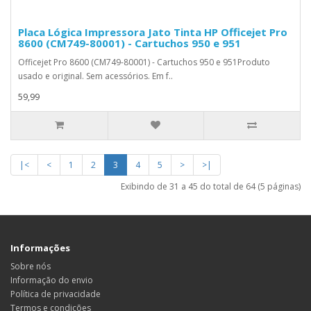
Placa Lógica Impressora Jato Tinta HP Officejet Pro
8600 (CM749-80001) - Cartuchos 950 e 951
Officejet Pro 8600 (CM749-80001) - Cartuchos 950 e 951Produto
usado e original. Sem acessórios. Em f..
59,99
|<
<
1
2
3
4
5
>
>|
Exibindo de 31 a 45 do total de 64 (5 páginas)
Informações
Sobre nós
Informação do envio
Política de privacidade
Termos e condições