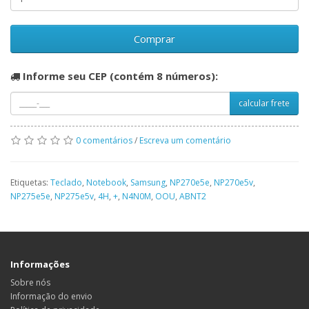
Comprar
Informe seu CEP (contém 8 números):
calcular frete
0 comentários
/
Escreva um comentário
Etiquetas:
Teclado
,
Notebook
,
Samsung
,
NP270e5e
,
NP270e5v
,
NP275e5e
,
NP275e5v
,
4H
,
+
,
N4N0M
,
OOU
,
ABNT2
Informações
Sobre nós
Informação do envio