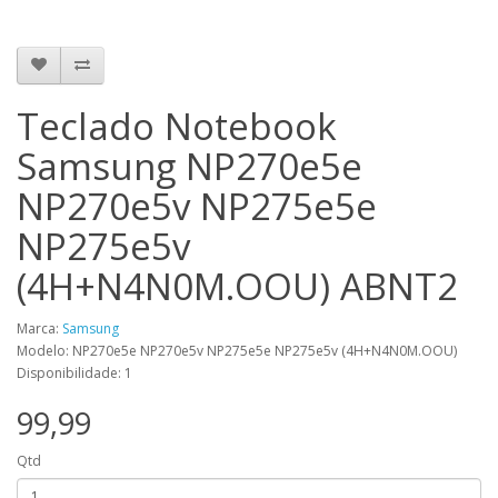
Teclado Notebook
Samsung NP270e5e
NP270e5v NP275e5e
NP275e5v
(4H+N4N0M.OOU) ABNT2
Marca:
Samsung
Modelo: NP270e5e NP270e5v NP275e5e NP275e5v (4H+N4N0M.OOU)
Disponibilidade: 1
99,99
Qtd