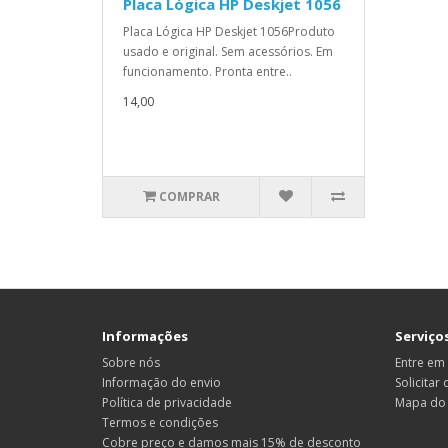
Placa Lógica HP Deskjet 1056
Placa Lógica HP Deskjet 1056Produto
usado e original. Sem acessórios. Em
funcionamento. Pronta entre..
14,00
COMPRAR
Informações
Serviços
Sobre nós
Entre em
Informação do envio
Solicitar
Política de privacidade
Mapa do 
Termos e condições
Cobre preço e damos mais 15% de desconto