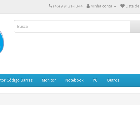
(46) 9 9131-1344
Minha conta
Lista de
itor Código Barras
Monitor
Notebook
PC
Outros