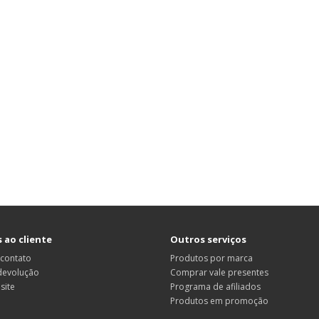
 ao cliente
Outros serviços
 contato
Produtos por marca
 devolução
Comprar vale presentes
site
Programa de afiliados
Produtos em promoção