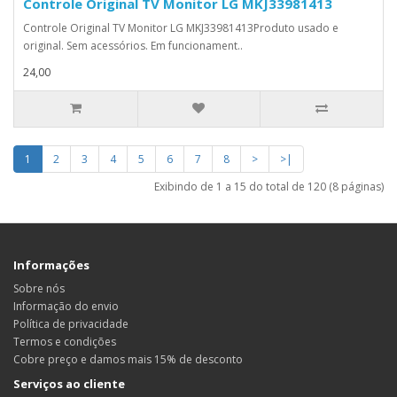
Controle Original TV Monitor LG MKJ33981413
Controle Original TV Monitor LG MKJ33981413Produto usado e
original. Sem acessórios. Em funcionament..
24,00
1
2
3
4
5
6
7
8
>
>|
Exibindo de 1 a 15 do total de 120 (8 páginas)
Informações
Sobre nós
Informação do envio
Política de privacidade
Termos e condições
Cobre preço e damos mais 15% de desconto
Serviços ao cliente