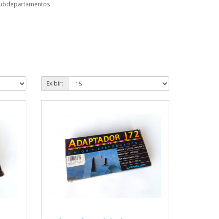
subdepartamentos
Exibir: