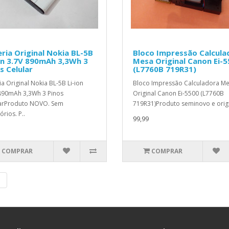
ria Original Nokia BL-5B
Bloco Impressão Calcula
on 3.7V 890mAh 3,3Wh 3
Mesa Original Canon Ei-
s Celular
(L7760B 719R31)
ia Original Nokia BL-5B Li-ion
Bloco Impressão Calculadora M
890mAh 3,3Wh 3 Pinos
Original Canon Ei-5500 (L7760B
arProduto NOVO. Sem
719R31)Produto seminovo e origin
rios. P..
99,99
COMPRAR
COMPRAR
|