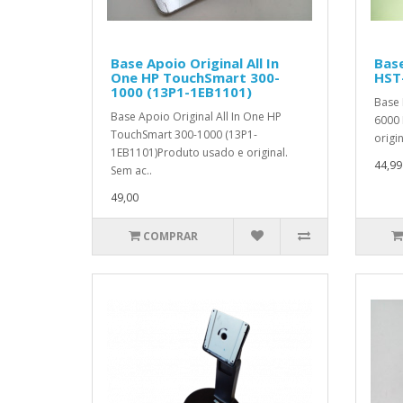
Base Apoio Original All In
Base
One HP TouchSmart 300-
HST
1000 (13P1-1EB1101)
Base 
Base Apoio Original All In One HP
6000 
TouchSmart 300-1000 (13P1-
origi
1EB1101)Produto usado e original.
44,99
Sem ac..
49,00
COMPRAR