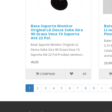
Base Suporte Monitor
Bate
Original LG Desce Sobe Gira
Li-i
90 Graus Vesa 10 Suporta
Pino
Até 22 Pol.
Bater
Base Suporte Monitor Original LG
3.7V 
Desce Sobe Gira 90 Graus Vesa 10
Celul
Suporta Até 22 Pol.Produto seminov..
acessó
49,00
29,99
COMPRAR
1
2
3
4
5
6
7
8
9
>
>