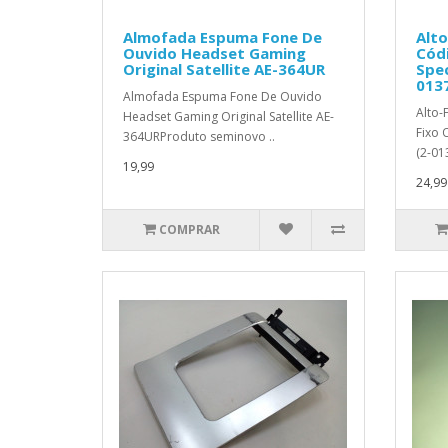
Almofada Espuma Fone De
Alto
Ouvido Headset Gaming
Códi
Original Satellite AE-364UR
Spec
0137
Almofada Espuma Fone De Ouvido
Alto-
Headset Gaming Original Satellite AE-
Fixo 
364URProduto seminovo ..
(2-01
19,99
24,99
COMPRAR