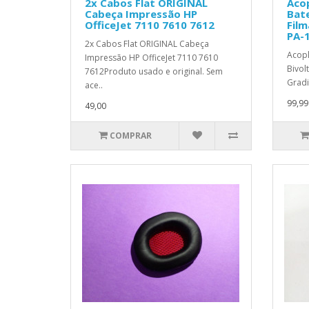
2x Cabos Flat ORIGINAL
Aco
Cabeça Impressão HP
Bate
OfficeJet 7110 7610 7612
Film
PA-
2x Cabos Flat ORIGINAL Cabeça
Acopl
Impressão HP OfficeJet 7110 7610
Bivol
7612Produto usado e original. Sem
Gradi
ace..
99,99
49,00
COMPRAR