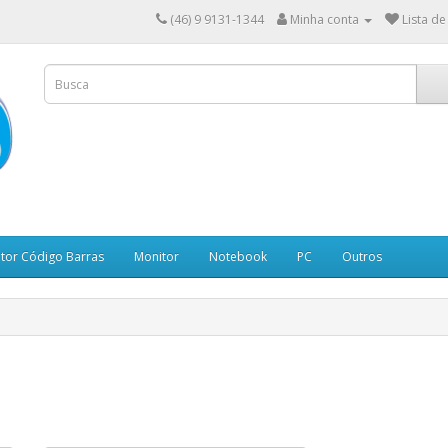
(46) 9 9131-1344
Minha conta
Lista de
itor Código Barras
Monitor
Notebook
PC
Outros