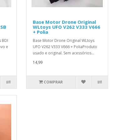
Base Motor Drone Original
HSB
WLtoys UFO V262 V333 V666
+ Polia
s BDI
Base Motor Drone Original WLtoys
ovo e
UFO V262 V333 V666 + PoliaProduto
usado e original. Sem acessórios...
14,99
COMPRAR