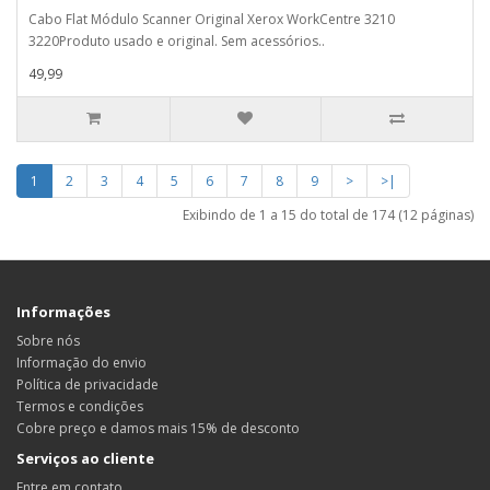
Cabo Flat Módulo Scanner Original Xerox WorkCentre 3210
3220Produto usado e original. Sem acessórios..
49,99
1
2
3
4
5
6
7
8
9
>
>|
Exibindo de 1 a 15 do total de 174 (12 páginas)
Informações
Sobre nós
Informação do envio
Política de privacidade
Termos e condições
Cobre preço e damos mais 15% de desconto
Serviços ao cliente
Entre em contato