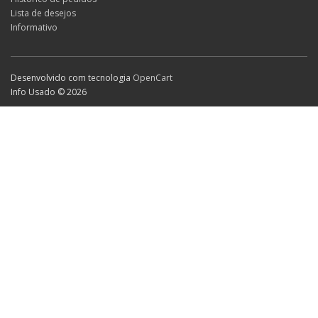
Lista de desejos
Informativo
Desenvolvido com tecnologia
OpenCart
Info Usado © 2026