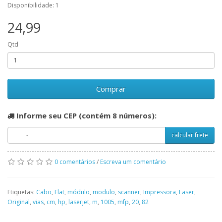
Disponibilidade: 1
24,99
Qtd
Comprar
Informe seu CEP (contém 8 números):
calcular frete
0 comentários
/
Escreva um comentário
Etiquetas:
Cabo
,
Flat
,
módulo
,
modulo
,
scanner
,
Impressora
,
Laser
,
Original
,
vias
,
cm
,
hp
,
laserjet
,
m
,
1005
,
mfp
,
20
,
82