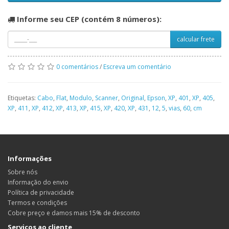
Informe seu CEP (contém 8 números):
calcular frete
0 comentários
/
Escreva um comentário
Etiquetas:
Cabo
,
Flat
,
Modulo
,
Scanner
,
Original
,
Epson
,
XP
,
401
,
XP
,
405
,
XP
,
411
,
XP
,
412
,
XP
,
413
,
XP
,
415
,
XP
,
420
,
XP
,
431
,
12
,
5
,
vias
,
60
,
cm
Informações
Sobre nós
Informação do envio
Política de privacidade
Termos e condições
Cobre preço e damos mais 15% de desconto
Serviços ao cliente