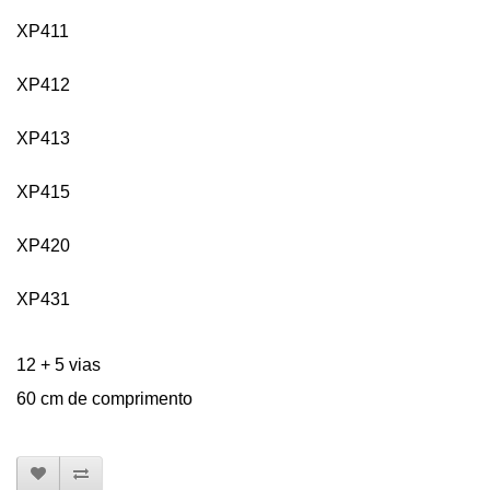
XP411
XP412
XP413
XP415
XP420
XP431
12 + 5 vias
60 cm de comprimento