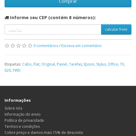
Comprar
Informe seu CEP (contém 8 números):
calcular frete
0 comentários
/
Escreva um comentário
Etiquetas:
Cabo
,
Flat
,
Original
,
Painel
,
Tarefas
,
Epson
,
Stylus
,
Office
,
TX
,
620
,
FWD
Informações
Sobre nós
Informação do envio
Política de privacidade
Termos e condições
Cobre preço e damos mais 15% de desconto