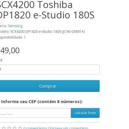
SCX4200 Toshiba
DP1820 e-Studio 180S
rca:
Samsung
delo: SCX4200 DP1820 e-Studio 180S (JC96-03891A)
sponibilidade: 1
49,00
td
Comprar
Informe seu CEP (contém 8 números):
calcular frete
0 comentários
/
Escreva um comentário