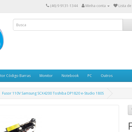
(46) 9 9131-1344
Minha conta
Lista de
itor Código Barras
Monitor
Notebook
PC
Outros
Fusor 110V Samsung SCX4200 Toshiba DP1820 e-Studio 180S