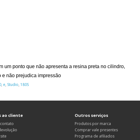
em um ponto que não apresenta a resina preta no cilindro,
o e não prejudica impressão
0
,
e
,
Studio
,
180S
 ao cliente
Outros serviços
 contato
Produtos por marca
 devolução
Comprar vale presentes
site
Programa de afiliados