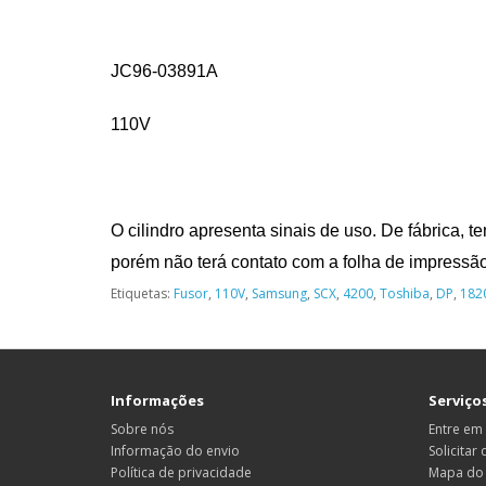
JC96-03891A
110V
O cilindro apresenta sinais de uso. De fábrica, t
porém não terá contato com a folha de impressã
Etiquetas:
Fusor
,
110V
,
Samsung
,
SCX
,
4200
,
Toshiba
,
DP
,
182
Informações
Serviços
Sobre nós
Entre em
Informação do envio
Solicitar
Política de privacidade
Mapa do 