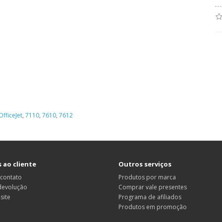
OfficeJet
,
7110
,
7610
,
7612
 ao cliente
Outros serviços
 contato
Produtos por marca
 devolução
Comprar vale presentes
site
Programa de afiliados
Produtos em promoção