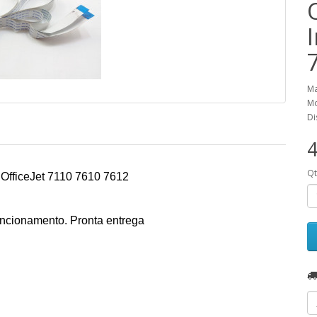
Ma
Mo
Di
4
Q
OfficeJet 7110 7610 7612
uncionamento. Pronta entrega