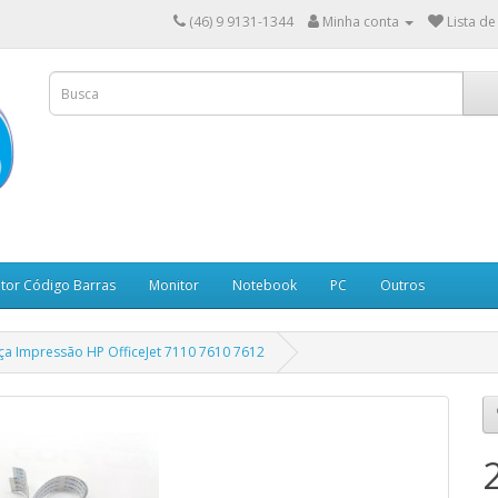
(46) 9 9131-1344
Minha conta
Lista de
itor Código Barras
Monitor
Notebook
PC
Outros
ça Impressão HP OfficeJet 7110 7610 7612