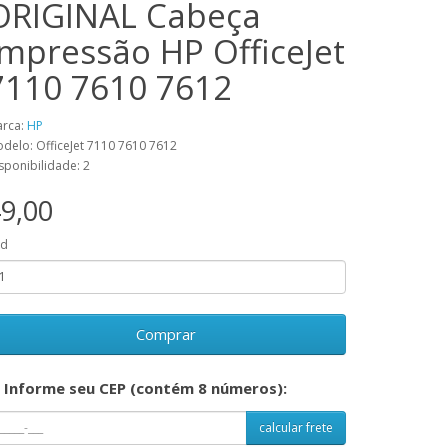
ORIGINAL Cabeça
Impressão HP OfficeJet
7110 7610 7612
rca:
HP
delo: OfficeJet 7110 7610 7612
sponibilidade: 2
9,00
td
Comprar
Informe seu CEP (contém 8 números):
calcular frete