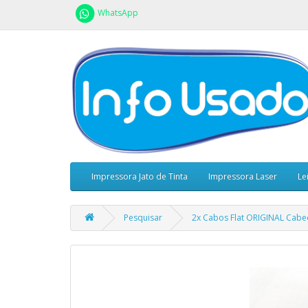
WhatsApp
Impressora Jato de Tinta
Impressora Laser
Le
Pesquisar
2x Cabos Flat ORIGINAL Cabe