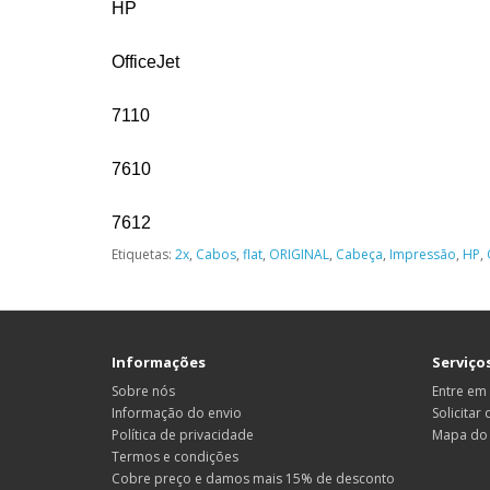
HP
OfficeJet
7110
7610
7612
Etiquetas:
2x
,
Cabos
,
flat
,
ORIGINAL
,
Cabeça
,
Impressão
,
HP
,
Informações
Serviços
Sobre nós
Entre em
Informação do envio
Solicitar
Política de privacidade
Mapa do 
Termos e condições
Cobre preço e damos mais 15% de desconto